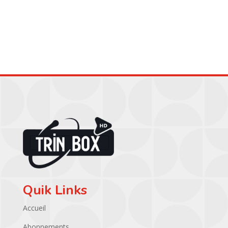
prix
prix
prix
prix
initial
actuel
initial
actuel
était :
est :
était :
est :
49.00 €.
29.00 €.
59.00 €.
44.00 €.
Quik Links
Accueil
Abonnements