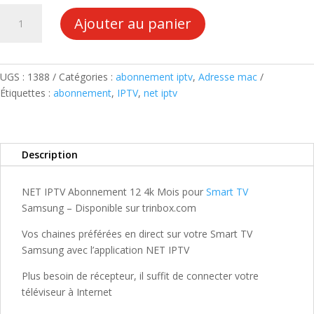
quantité
Ajouter au panier
de
NET
IPTV
ABONNEMENT
UGS :
1388
Catégories :
abonnement iptv
,
Adresse mac
12
Étiquettes :
abonnement
,
IPTV
,
net iptv
MOIS
4k
Description
NET IPTV Abonnement 12 4k Mois pour
Smart TV
Samsung – Disponible sur trinbox.com
Vos chaines préférées en direct sur votre Smart TV
Samsung avec l’application NET IPTV
Plus besoin de récepteur, il suffit de connecter votre
téléviseur à Internet