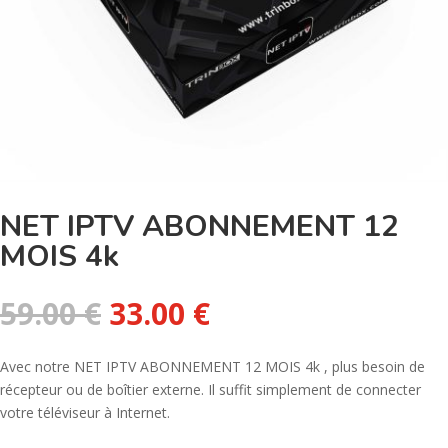
NET IPTV ABONNEMENT 12
MOIS 4k
Le
Le
59.00
€
33.00
€
prix
prix
initial
actuel
Avec notre NET IPTV ABONNEMENT 12 MOIS 4k , plus besoin de
était :
est :
récepteur ou de boîtier externe. Il suffit simplement de connecter
59.00 €.
33.00 €.
votre téléviseur à Internet.