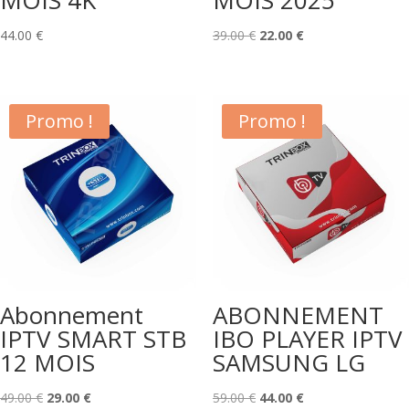
MOIS 4K
MOIS 2025
Le
Le
44.00
€
39.00
€
22.00
€
prix
prix
initial
actuel
était :
est :
Promo !
Promo !
39.00 €.
22.00 €.
Abonnement
ABONNEMENT
IPTV SMART STB
IBO PLAYER IPTV
12 MOIS
SAMSUNG LG
Le
Le
Le
Le
49.00
€
29.00
€
59.00
€
44.00
€