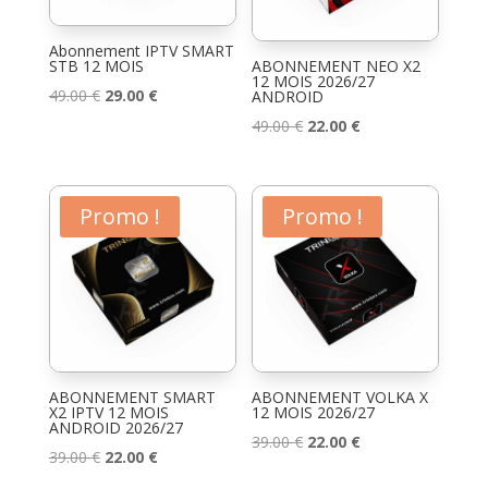
Abonnement IPTV SMART
STB 12 MOIS
ABONNEMENT NEO X2
12 MOIS 2026/27
Le
Le
49.00
€
29.00
€
ANDROID
prix
prix
Le
Le
49.00
€
22.00
€
initial
actuel
prix
prix
était :
est :
initial
actuel
49.00 €.
29.00 €.
était :
est :
Promo !
Promo !
49.00 €.
22.00 €.
ABONNEMENT SMART
ABONNEMENT VOLKA X
X2 IPTV 12 MOIS
12 MOIS 2026/27
ANDROID 2026/27
Le
Le
39.00
€
22.00
€
Le
Le
39.00
€
22.00
€
prix
prix
prix
prix