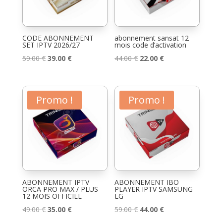
CODE ABONNEMENT
abonnement sansat 12
SET IPTV 2026/27
mois code d’activation
Le
Le
Le
Le
59.00
€
39.00
€
44.00
€
22.00
€
prix
prix
prix
prix
initial
actuel
initial
actuel
était :
est :
était :
est :
Promo !
Promo !
59.00 €.
39.00 €.
44.00 €.
22.00 €.
ABONNEMENT IPTV
ABONNEMENT IBO
ORCA PRO MAX / PLUS
PLAYER IPTV SAMSUNG
12 MOIS OFFICIEL
LG
Le
Le
Le
Le
49.00
€
35.00
€
59.00
€
44.00
€
prix
prix
prix
prix