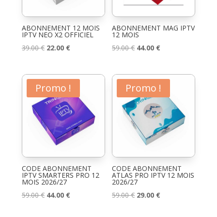
ABONNEMENT 12 MOIS
ABONNEMENT MAG IPTV
IPTV NEO X2 OFFICIEL
12 MOIS
Le
Le
Le
Le
39.00
€
22.00
€
59.00
€
44.00
€
prix
prix
prix
prix
initial
actuel
initial
actuel
était :
est :
était :
est :
Promo !
Promo !
39.00 €.
22.00 €.
59.00 €.
44.00 €.
CODE ABONNEMENT
CODE ABONNEMENT
IPTV SMARTERS PRO 12
ATLAS PRO IPTV 12 MOIS
MOIS 2026/27
2026/27
Le
Le
Le
Le
59.00
€
44.00
€
59.00
€
29.00
€
prix
prix
prix
prix