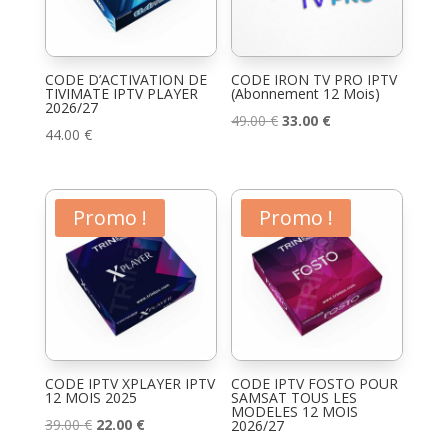
CODE D’ACTIVATION DE
CODE IRON TV PRO IPTV
TIVIMATE IPTV PLAYER
(Abonnement 12 Mois)
2026/27
Le
Le
49.00
€
33.00
€
44.00
€
prix
prix
initial
actuel
était :
est :
Promo !
Promo !
49.00 €.
33.00 €.
CODE IPTV XPLAYER IPTV
CODE IPTV FOSTO POUR
12 MOIS 2025
SAMSAT TOUS LES
MODELES 12 MOIS
Le
Le
39.00
€
22.00
€
2026/27