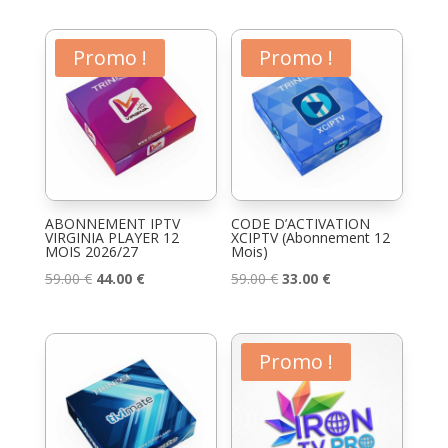
initial
actuel
initial
actuel
était :
est :
était :
est :
Promo !
Promo !
49.00 €.
35.00 €.
59.00 €.
44.00 €.
ABONNEMENT IPTV
CODE D’ACTIVATION
VIRGINIA PLAYER 12
XCIPTV (Abonnement 12
MOIS 2026/27
Mois)
Le
Le
Le
Le
59.00
€
44.00
€
59.00
€
33.00
€
prix
prix
prix
prix
initial
actuel
initial
actuel
était :
est :
était :
est :
Promo !
59.00 €.
44.00 €.
59.00 €.
33.00 €.