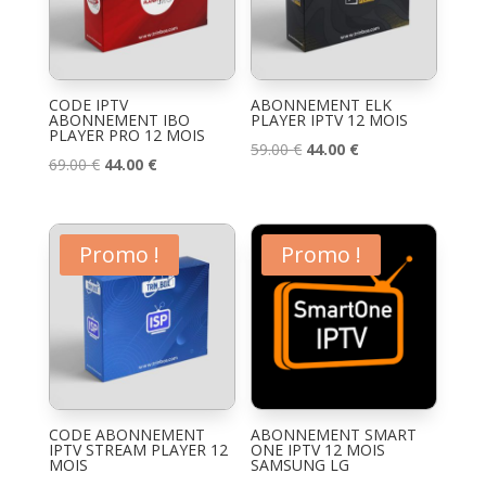
CODE IPTV
ABONNEMENT ELK
ABONNEMENT IBO
PLAYER IPTV 12 MOIS
PLAYER PRO 12 MOIS
Le
Le
59.00
€
44.00
€
Le
Le
69.00
€
44.00
€
prix
prix
prix
prix
initial
actuel
initial
actuel
était :
est :
était :
est :
Promo !
Promo !
59.00 €.
44.00 €.
69.00 €.
44.00 €.
CODE ABONNEMENT
ABONNEMENT SMART
IPTV STREAM PLAYER 12
ONE IPTV 12 MOIS
MOIS
SAMSUNG LG