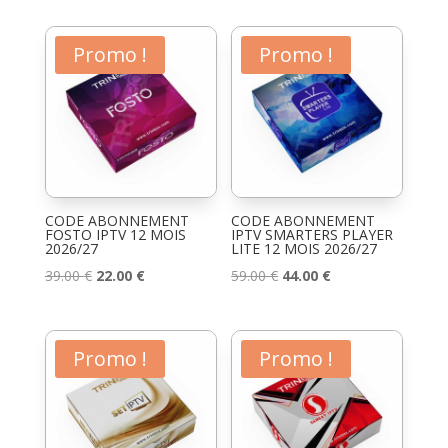
initial
actuel
initial
actuel
était :
est :
était :
est :
Promo !
Promo !
39.00 €.
22.00 €.
39.00 €.
22.00 €.
CODE ABONNEMENT
CODE ABONNEMENT
FOSTO IPTV 12 MOIS
IPTV SMARTERS PLAYER
2026/27
LITE 12 MOIS 2026/27
Le
Le
Le
Le
39.00
€
22.00
€
59.00
€
44.00
€
prix
prix
prix
prix
initial
actuel
initial
actuel
était :
est :
était :
est :
Promo !
Promo !
39.00 €.
22.00 €.
59.00 €.
44.00 €.