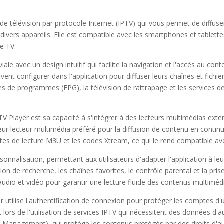
de télévision par protocole Internet (IPTV) qui vous permet de diffuser
divers appareils. Elle est compatible avec les smartphones et tablett
re TV.
ale avec un design intuitif qui facilite la navigation et l'accès au cont
euvent configurer dans l'application pour diffuser leurs chaînes et fich
s de programmes (EPG), la télévision de rattrapage et les services 
V Player est sa capacité à s'intégrer à des lecteurs multimédias exte
r leur lecteur multimédia préféré pour la diffusion de contenu en contin
stes de lecture M3U et les codes Xtream, ce qui le rend compatible a
onnalisation, permettant aux utilisateurs d'adapter l'application à leur
tion de recherche, les chaînes favorites, le contrôle parental et la pri
audio et vidéo pour garantir une lecture fluide des contenus multiméd
r utilise l'authentification de connexion pour protéger les comptes d'
 lors de l'utilisation de services IPTV qui nécessitent des données d'au
s Management), qui protège les contenus protégés par des droits d'au