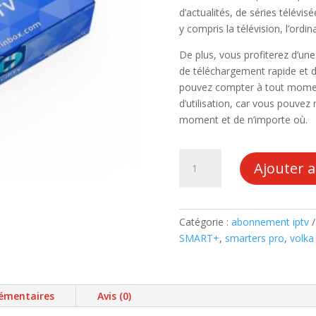
d’actualités, de séries télévis
y compris la télévision, l’ordin
De plus, vous profiterez d’une
de téléchargement rapide et d
pouvez compter à tout moment. 
d’utilisation, car vous pouvez
moment et de n’importe où.
quantité
Ajouter 
de
CODE
D'ACTIVATION
XCIPTV
Catégorie :
abonnement iptv
(Abonnement
SMART+
,
smarters pro
,
volka
12
Mois)
émentaires
Avis (0)