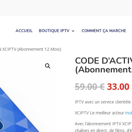
ACCUEIL
BOUTIQUE IPTV
COMMENT ÇA MARCHE
 XCIPTV (Abonnement 12 Mois)
CODE D’ACTI
(Abonnement 
Le
59.00
€
33.00
prix
initial
IPTV avec un service clientèl
était :
59.00 
XCIPTV Le meilleur acteur
mul
Avec l’abonnement IPTV XCIPT
chaînes en direct, de films, d