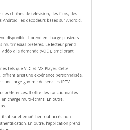
 des chaînes de télévision, des films, des
es Android, les décodeurs basés sur Android,
enu disponible. Il prend en charge plusieurs
iers multimédias préférés. Le lecteur prend
de vidéo à la demande (VOD), améliorant
rnes tels que VLC et MX Player. Cette
u, offrant ainsi une expérience personnalisée.
vec une large gamme de services IPTV.
s préférences. Il offre des fonctionnalités
se en charge multi-écrans. En outre,
ias.
utilisateur et empêcher tout accès non
thentification. En outre, l'application prend
teur.