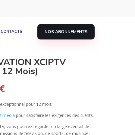
NOS ABONNEMENTS
CONTACTS
VATION XCIPTV
12 Mois)
Le
€
prix
actuel
e exceptionnel pour 12 mois
est :
€.
33.00 €.
timédia
pour satisfaire les exigences des clients.
V, vous pourrez regarder un large éventail de
’émissions de télévision, de sports, de musique,