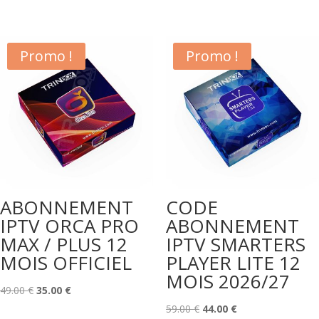
prix
prix
initial
actuel
initial
actuel
était :
est :
était :
est :
59.00 €.
44.00 €.
Promo !
Promo !
49.00 €.
22.00 €.
ABONNEMENT
CODE
IPTV ORCA PRO
ABONNEMENT
MAX / PLUS 12
IPTV SMARTERS
MOIS OFFICIEL
PLAYER LITE 12
MOIS 2026/27
Le
Le
49.00
€
35.00
€
prix
prix
Le
Le
59.00
€
44.00
€