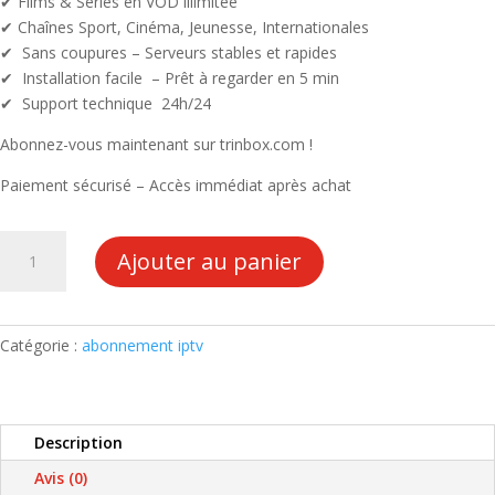
✔ Films & Séries en VOD illimitée
✔ Chaînes Sport, Cinéma, Jeunesse, Internationales
✔ Sans coupures – Serveurs stables et rapides
✔ Installation facile – Prêt à regarder en 5 min
✔ Support technique 24h/24
Abonnez-vous maintenant sur trinbox.com !
Paiement sécurisé – Accès immédiat après achat
quantité
Ajouter au panier
de
ABONNEMENT
SMART
ONE
Catégorie :
abonnement iptv
IPTV
12
MOIS
Description
SAMSUNG
LG
Avis (0)