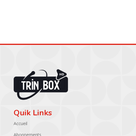
initial
actuel
prix
prix
était :
est :
initial
actuel
49.00 €.
35.00 €.
était :
est :
59.00 €.
44.00 €.
Quik Links
Accueil
Abonnements