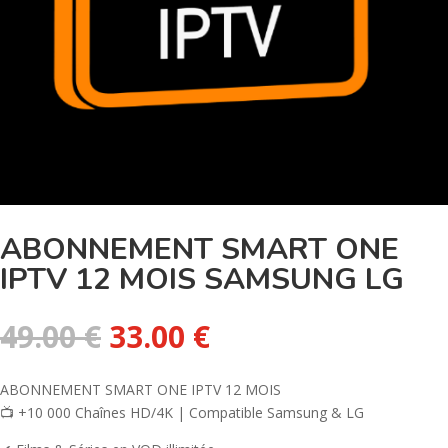
ABONNEMENT SMART ONE
IPTV 12 MOIS SAMSUNG LG
Le
Le
49.00
€
33.00
€
prix
prix
initial
actuel
ABONNEMENT SMART ONE IPTV 12 MOIS
était :
est :
📺 +10 000 Chaînes HD/4K | Compatible Samsung & LG
49.00 €.
33.00 €.