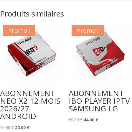
Produits similaires
Promo !
Promo !
ABONNEMENT
ABONNEMENT
NEO X2 12 MOIS
IBO PLAYER IPTV
2026/27
SAMSUNG LG
ANDROID
Le
Le
59.00
€
44.00
€
Le
Le
prix
prix
49.00
€
22.00
€