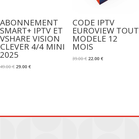
ABONNEMENT
CODE IPTV
SMART+ IPTV ET
EUROVIEW TOUT
VSHARE VISION
MODELE 12
CLEVER 4/4 MINI
MOIS
2025
Le
Le
39.00
€
22.00
€
Le
Le
prix
prix
49.00
€
29.00
€
prix
prix
initial
actuel
initial
actuel
était :
est :
était :
est :
39.00 €.
22.00 €.
49.00 €.
29.00 €.