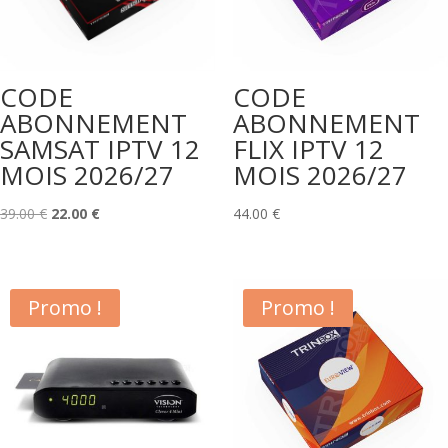
CODE
CODE
ABONNEMENT
ABONNEMENT
SAMSAT IPTV 12
FLIX IPTV 12
MOIS 2026/27
MOIS 2026/27
Le
Le
39.00
€
22.00
€
44.00
€
prix
prix
initial
actuel
était :
est :
Promo !
Promo !
39.00 €.
22.00 €.