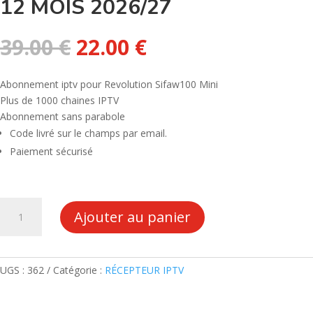
12 MOIS 2026/27
Le
Le
39.00
€
22.00
€
prix
prix
initial
actuel
Abonnement iptv pour Revolution Sifaw100 Mini
était :
est :
Plus de 1000 chaines IPTV
39.00 €.
22.00 €.
Abonnement sans parabole
Code livré sur le champs par email.
Paiement sécurisé
quantité
Ajouter au panier
de
ABONNEMENT
SMART+
IPTV
UGS :
362
Catégorie :
RÉCEPTEUR IPTV
REVOLUTION
SIFAW100