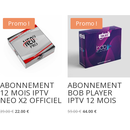
initial
actuel
prix
prix
était :
est :
initial
actuel
49.00 €.
22.00 €.
était :
est :
Promo !
Promo !
39.00 €.
22.00 €.
ABONNEMENT
ABONNEMENT
12 MOIS IPTV
BOB PLAYER
NEO X2 OFFICIEL
IPTV 12 MOIS
Le
Le
Le
Le
39.00
€
22.00
€
59.00
€
44.00
€
prix
prix
prix
prix
initial
actuel
initial
actuel