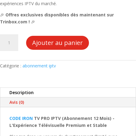
expériences IPTV du marché.
🎉
Offres exclusives disponibles dès maintenant sur
Trinbox.com !
🎉
quantité
Ajouter au panier
de
CODE
IRON
TV
Catégorie :
abonnement iptv
PRO
IPTV
(Abonnement
Description
12
Mois)
Avis (0)
CODE IRON
TV PRO IPTV (Abonnement 12 Mois) -
L'Expérience Télévisuelle Premium et Stable