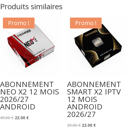
Produits similaires
Promo !
Promo !
ABONNEMENT
ABONNEMENT
NEO X2 12 MOIS
SMART X2 IPTV
2026/27
12 MOIS
ANDROID
ANDROID
2026/27
Le
Le
49.00
€
22.00
€
prix
prix
Le
Le
39.00
€
22.00
€