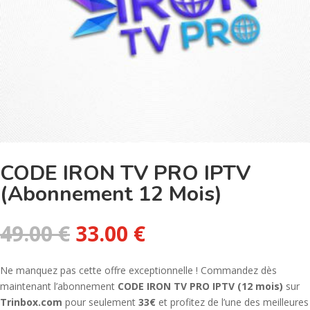
CODE IRON TV PRO IPTV
(Abonnement 12 Mois)
Le
Le
49.00
€
33.00
€
prix
prix
initial
actuel
Ne manquez pas cette offre exceptionnelle ! Commandez dès
était :
est :
maintenant l’abonnement
CODE IRON TV PRO IPTV (12 mois)
sur
49.00 €.
33.00 €.
Trinbox.com
pour seulement
33€
et profitez de l’une des meilleures