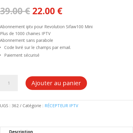
Le
Le
39.00
€
22.00
€
prix
prix
initial
actuel
Abonnement iptv pour Revolution Sifaw100 Mini
était :
est :
Plus de 1000 chaines IPTV
39.00 €.
22.00 €.
Abonnement sans parabole
Code livré sur le champs par email.
Paiement sécurisé
quantité
Ajouter au panier
de
ABONNEMENT
SMART+
IPTV
UGS :
362
Catégorie :
RÉCEPTEUR IPTV
REVOLUTION
SIFAW100
MINI
Description
12