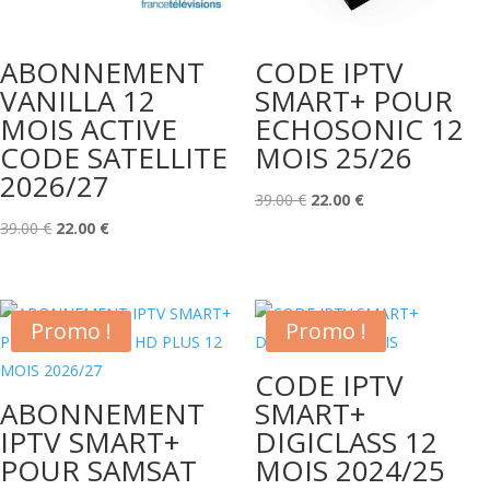
ABONNEMENT
CODE IPTV
VANILLA 12
SMART+ POUR
MOIS ACTIVE
ECHOSONIC 12
CODE SATELLITE
MOIS 25/26
2026/27
Le
Le
39.00
€
22.00
€
Le
Le
prix
prix
39.00
€
22.00
€
prix
prix
initial
actuel
initial
actuel
était :
est :
était :
est :
39.00 €.
22.00 €.
Promo !
Promo !
39.00 €.
22.00 €.
CODE IPTV
ABONNEMENT
SMART+
IPTV SMART+
DIGICLASS 12
POUR SAMSAT
MOIS 2024/25