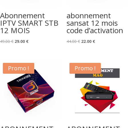
Abonnement
abonnement
IPTV SMART STB
sansat 12 mois
12 MOIS
code d’activation
Le
Le
Le
Le
49.00
€
29.00
€
44.00
€
22.00
€
prix
prix
prix
prix
initial
actuel
initial
actuel
était :
est :
était :
est :
Promo !
Promo !
49.00 €.
29.00 €.
44.00 €.
22.00 €.