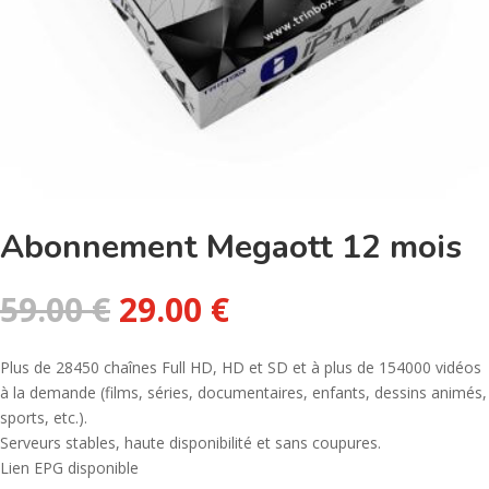
Abonnement Megaott 12 mois
Le
Le
59.00
€
29.00
€
prix
prix
initial
actuel
Plus de 28450 chaînes Full HD, HD et SD et à plus de 154000 vidéos
était :
est :
à la demande (films, séries, documentaires, enfants, dessins animés,
59.00 €.
29.00 €.
sports, etc.).
Serveurs stables, haute disponibilité et sans coupures.
Lien EPG disponible