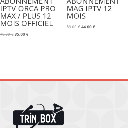
ABONNEMENT
ABONNEMENT
IPTV ORCA PRO
MAG IPTV 12
MAX / PLUS 12
MOIS
MOIS OFFICIEL
Le
Le
59.00
€
44.00
€
Le
Le
prix
prix
49.00
€
35.00
€
prix
prix
initial
actuel
initial
actuel
était :
est :
était :
est :
59.00 €.
44.00 €.
49.00 €.
35.00 €.