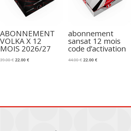
ABONNEMENT
abonnement
VOLKA X 12
sansat 12 mois
MOIS 2026/27
code d’activation
Le
Le
Le
Le
39.00
€
22.00
€
44.00
€
22.00
€
prix
prix
prix
prix
initial
actuel
initial
actuel
était :
est :
était :
est :
39.00 €.
22.00 €.
44.00 €.
22.00 €.