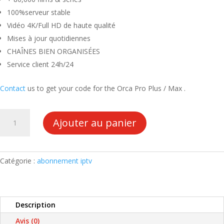
49.00 €.
35.00 €.
100%serveur stable
Vidéo 4K/Full HD de haute qualité
Mises à jour quotidiennes
CHAÎNES BIEN ORGANISÉES
Service client 24h/24
Contact
us to get your code for the Orca Pro Plus / Max .
quantité
Ajouter au panier
de
ABONNEMENT
IPTV
ORCA
Catégorie :
abonnement iptv
PRO
MAX
/
Description
PLUS
12
Avis (0)