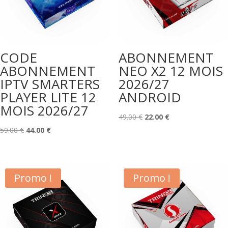
CODE
ABONNEMENT
ABONNEMENT
NEO X2 12 MOIS
IPTV SMARTERS
2026/27
PLAYER LITE 12
ANDROID
MOIS 2026/27
Le
Le
49.00
€
22.00
€
Le
Le
prix
prix
59.00
€
44.00
€
prix
prix
initial
actuel
initial
actuel
était :
est :
était :
est :
49.00 €.
22.00 €.
Promo !
Promo !
59.00 €.
44.00 €.