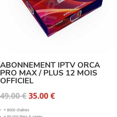
ABONNEMENT IPTV ORCA
PRO MAX / PLUS 12 MOIS
OFFICIEL
Le
Le
49.00
€
35.00
€
prix
prix
initial
actuel
+ 8000 chaînes
était :
est :
+ 80,000 films & series